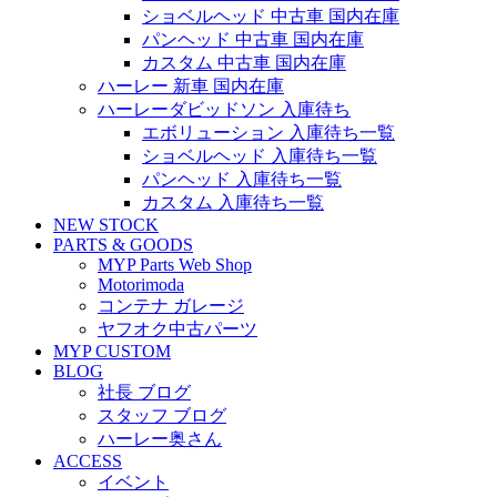
ショベルヘッド 中古車 国内在庫
パンヘッド 中古車 国内在庫
カスタム 中古車 国内在庫
ハーレー 新車 国内在庫
ハーレーダビッドソン 入庫待ち
エボリューション 入庫待ち一覧
ショベルヘッド 入庫待ち一覧
パンヘッド 入庫待ち一覧
カスタム 入庫待ち一覧
NEW STOCK
PARTS & GOODS
MYP Parts Web Shop
Motorimoda
コンテナ ガレージ
ヤフオク中古パーツ
MYP CUSTOM
BLOG
社長 ブログ
スタッフ ブログ
ハーレー奥さん
ACCESS
イベント