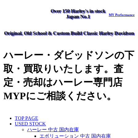
Over 150 Harley's in stock
MY Performance
Japan No.1
Original, Old School & Custom Build Classic Harley Davidson
ハーレー・ダビッドソンの下
取・買取りいたします。査
定・売却はハーレー専門店
MYPにご相談ください。
TOP PAGE
USED STOCK
ハーレー 中古 国内在庫
エボリューション 中古 国内在庫