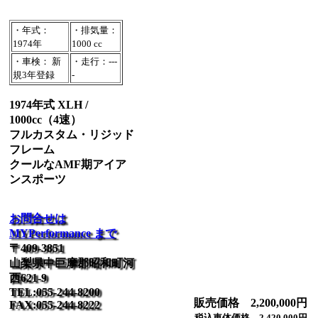
・年式：
・排気量：
1974年
1000 cc
・車検： 新
・走行：---
規3年登録
-
1974年式 XLH /
1000cc（4速）
フルカスタム・リジッド
フレーム
クールなAMF期アイア
ンスポーツ
お問合せは
MYPerformance まで
〒409-3851
山梨県中巨摩郡昭和町河
西621-9
TEL:055-244-8200
販売価格 2,200,000円
FAX:055-244-8222
税込車体価格 2,420,000円