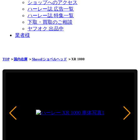
ショップへのアクセス
ハーレー誌 広告一覧
ハーレー誌 特集一覧
下取・買取のご相談
ヤフオク 出品中
業者様
TOP
＞
国内在庫
＞
Shovel/ショベルヘッド
＞XR 1000