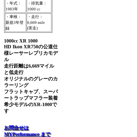
・年式：
・排気量：
1983年
1000 cc
・車検：
・走行：
新規3年登
6,669 mile
(実走)
録
1000cc XR 1000
HD Ikon XR750の公道仕
様レーサーレプリカモデ
ル
走行距離は6,669マイル
と低走行
オリジナルのグレーのカ
ラーリング
フラットキャブ、スーパ
ートラップマフラー装着
希少モデルのXR-1000で
す
お問合せは
MYPerformance まで