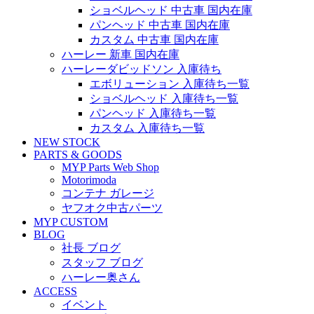
ショベルヘッド 中古車 国内在庫
パンヘッド 中古車 国内在庫
カスタム 中古車 国内在庫
ハーレー 新車 国内在庫
ハーレーダビッドソン 入庫待ち
エボリューション 入庫待ち一覧
ショベルヘッド 入庫待ち一覧
パンヘッド 入庫待ち一覧
カスタム 入庫待ち一覧
NEW STOCK
PARTS & GOODS
MYP Parts Web Shop
Motorimoda
コンテナ ガレージ
ヤフオク中古パーツ
MYP CUSTOM
BLOG
社長 ブログ
スタッフ ブログ
ハーレー奥さん
ACCESS
イベント