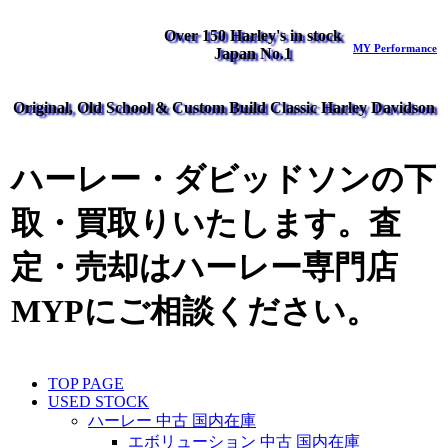
Over 150 Harley's in stock
MY Performance
Japan No.1
Original, Old School & Custom Build Classic Harley Davidson
ハーレー・ダビッドソンの下
取・買取りいたします。査
定・売却はハーレー専門店
MYPにご相談ください。
TOP PAGE
USED STOCK
ハーレー 中古 国内在庫
エボリューション 中古 国内在庫