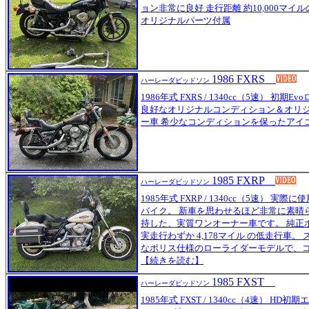
ョン非常に良好 走行距離 約10,000マイ
オリジナルパーツ付属
1986 FXRS
ハーレーダビッドソン
1986年式 FXRS / 1340cc（5速） 初
良好なオリジナルコンディション＆オリジ
ー車 希少なコンディションを保ったアイ
1985 FXRP
ハーレーダビッドソン
1985年式 FXRP / 1340cc（5速） 
バイク。 新車を思わせるほど非常に素晴
持した、実質ワンオーナー車です。 純正
実走行わずか 4,178マイル の低走行車
なポリス仕様のローライダーモデルで、コレク
【続きを読む】
1985 FXST
ハーレーダビッドソン
1985年式 FXST / 1340cc（4速） 