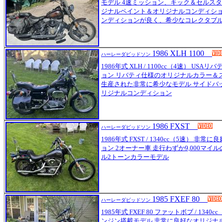
モデル 4速ミッション、キック＆セルスタ
ジナルペイント＆オリジナルコンディショ
ンディションが良く、希少なコレクタブ
1986 XLH 1100
ハーレーダビッドソン
1986年式 XLH / 1100cc（4速） U
ョン リバティ仕様のオリジナルカラー＆ス
生産された非常に希少なモデル サイドバ
リジナルコンディション
1986 FXST
ハーレーダビッドソン
1986年式 FXST / 1340cc（5速） 
ョン 2オーナー車 走行わずか9,000マイ
ル2トーンカラーモデル
1985 FXEF 80
ハーレーダビッドソン
1985年式 FXEF 80 ファットボブ / 1340cc
ンジン搭載モデル 非常に良好なオリジナ