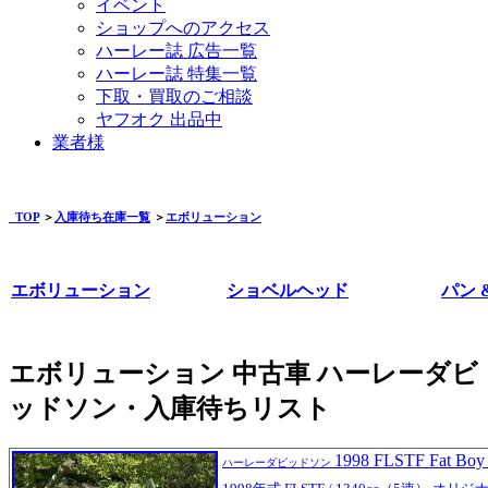
イベント
ショップへのアクセス
ハーレー誌 広告一覧
ハーレー誌 特集一覧
下取・買取のご相談
ヤフオク 出品中
業者様
TOP
＞
入庫待ち在庫一覧
＞
エボリューション
エボリューション
ショベルヘッド
パン 
エボリューション 中古車 ハーレーダビ
ッドソン・入庫待ちリスト
1998 FLSTF Fat Boy
ハーレーダビッドソン