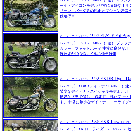
1998年式 FLSTF / 1340cc（5速）
ーイ・アイコンモデル 非常に良好なオリ
リーン、バッグ等の純正オプション装備 走行
低走行車
1997 FLSTF Fat Boy
ハーレーダビッドソン
1997年式 FLSTF / 1340cc（5速）
カラー・ファットボーイ 非常に良好なオ
行わずか10,343マイルの低走行車
1992 FXDB Dyna Da
ハーレーダビッドソン
1992年式 FXDBD デイトナ / 1340cc（
希少なデイトナ・スペシャルモデル。 オ
良好な状態で保ち、 低走行・純正ファク
す。 非常に希少なデイトナ・ローライダ
1986 FXR Low rider
ハーレーダビッドソン
1986年式 FXR ローライダー / 1340c