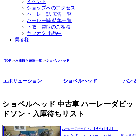
イベント
ショップへのアクセス
ハーレー誌 広告一覧
ハーレー誌 特集一覧
下取・買取のご相談
ヤフオク 出品中
業者様
TOP
＞
入庫待ち在庫一覧
＞
ショベルヘッド
エボリューション
ショベルヘッド
パン 
ショベルヘッド 中古車 ハーレーダビッ
ドソン・入庫待ちリスト
1976 FLH
ハーレーダビッドソン