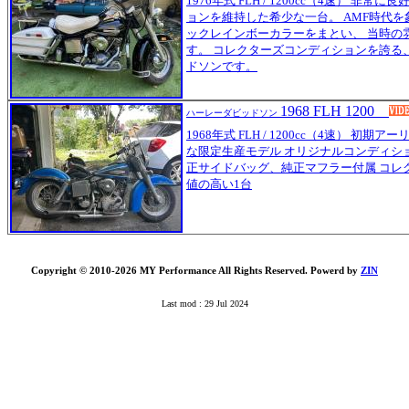
1976年式 FLH / 1200cc（4速） 非
ョンを維持した希少な一台。 AMF時代
ックレインボーカラーをまとい、 当時の
す。 コレクターズコンディションを誇る
ドソンです。
1968 FLH 1200
ハーレーダビッドソン
1968年式 FLH / 1200cc（4速） 初
な限定生産モデル オリジナルコンディシ
正サイドバッグ、純正マフラー付属 コレ
値の高い1台
Copyright © 2010-2026 MY Performance All Rights Reserved. Powerd by
ZIN
Last mod : 29 Jul 2024