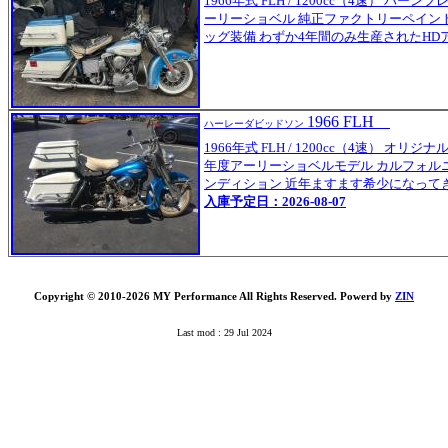
1966年式 FLH / 1200cc（4速） バ
ーリーショベル 純正ファクトリーペイン
ッグ装備 わずか4年間のみ生産されたHD
1966 FLH
ハーレーダビッドソン
1966年式 FLH / 1200cc（4速） オ
年度アーリーショベルモデル カルフォル
ンディション 近年ますます希少になって
入庫予定日：2026-08-07
Copyright © 2010-2026 MY Performance All Rights Reserved. Powerd by
ZIN
Last mod : 29 Jul 2024