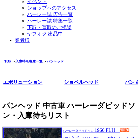
イベント
ショップへのアクセス
ハーレー誌 広告一覧
ハーレー誌 特集一覧
下取・買取のご相談
ヤフオク 出品中
業者様
TOP
＞
入庫待ち在庫一覧
＞
パンヘッド
エボリューション
ショベルヘッド
パン 
パンヘッド 中古車 ハーレーダビッドソ
ン・入庫待ちリスト
1966 FLH
ハーレーダビッドソン